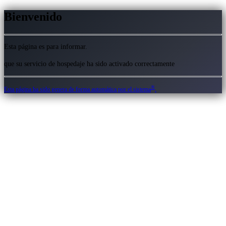
Bienvenido
Esta página es para informar.
que su servicio de hospedaje ha sido activado correctamente
®
Esta página ha sido genera de forma automática por el sistema
.